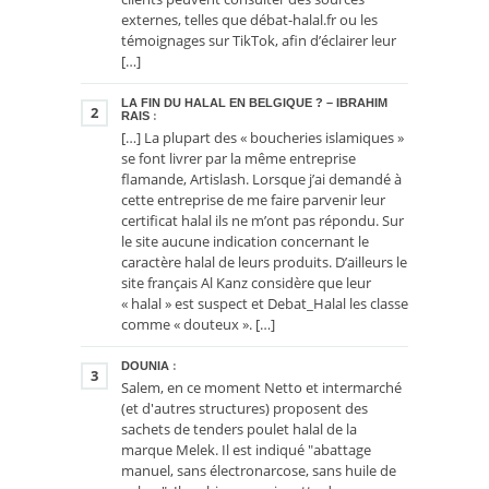
externes, telles que débat-halal.fr ou les
témoignages sur TikTok, afin d’éclairer leur
[…]
LA FIN DU HALAL EN BELGIQUE ? – IBRAHIM
2
RAIS
:
[…] La plupart des « boucheries islamiques »
se font livrer par la même entreprise
flamande, Artislash. Lorsque j’ai demandé à
cette entreprise de me faire parvenir leur
certificat halal ils ne m’ont pas répondu. Sur
le site aucune indication concernant le
caractère halal de leurs produits. D’ailleurs le
site français Al Kanz considère que leur
« halal » est suspect et Debat_Halal les classe
comme « douteux ». […]
DOUNIA
:
3
Salem, en ce moment Netto et intermarché
(et d'autres structures) proposent des
sachets de tenders poulet halal de la
marque Melek. Il est indiqué "abattage
manuel, sans électronarcose, sans huile de