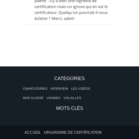
palme". Il y a bien une vignette de
certification mais on ignore qui en est le
certificateur. Quelqu'un pourrait-il nous
éclairer ? Merci, salem
CATÉGORIES
CHARCUTERIES
INTERVIEW
LES VIDÉOS
NON CLASSÉ
VIANDES
VOLAILLES
MOTS CLÉS
ACCUEIL
ORGANISME DE CERTIFICATION