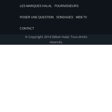
LES MARQUES HALAL
FOURNISSEURS
POSER UNE QUESTION
SONDAGES
WEB TV
CONTACT
© Copyright 2014 Débat Halal. Tous droits
réservés.