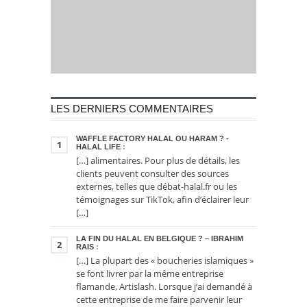
LES DERNIERS COMMENTAIRES
WAFFLE FACTORY HALAL OU HARAM ? -
1
HALAL LIFE
:
[…] alimentaires. Pour plus de détails, les
clients peuvent consulter des sources
externes, telles que débat-halal.fr ou les
témoignages sur TikTok, afin d’éclairer leur
[…]
LA FIN DU HALAL EN BELGIQUE ? – IBRAHIM
2
RAIS
:
[…] La plupart des « boucheries islamiques »
se font livrer par la même entreprise
flamande, Artislash. Lorsque j’ai demandé à
cette entreprise de me faire parvenir leur