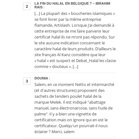
LA FIN DU HALAL EN BELGIQUE ? – IBRAHIM
2
RAIS
:
[…] La plupart des « boucheries islamiques »
se font livrer par la même entreprise
flamande, Artislash. Lorsque j’ai demandé à
cette entreprise de me faire parvenir leur
certificat halal ils ne m’ont pas répondu. Sur
le site aucune indication concernant le
caractère halal de leurs produits. D’ailleurs le
site français Al Kanz considère que leur
« halal » est suspect et Debat_Halal les classe
comme « douteux ». […]
DOUNIA
:
3
Salem, en ce moment Netto et intermarché
(et d'autres structures) proposent des
sachets de tenders poulet halal de la
marque Melek. Il est indiqué "abattage
manuel, sans électronarcose, sans huile de
palme". Il y a bien une vignette de
certification mais on ignore qui en est le
certificateur. Quelqu'un pourrait-il nous
éclairer ? Merci, salem