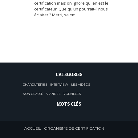
certification mais on ignore qui en est le
certificateur. Quelqu'un pourrait-il nous
éclairer ? Merci, salem
CATÉGORIES
CHARCUTERIES
INTERVIEW
LES VIDÉOS
NON CLASSÉ
VIANDES
VOLAILLES
MOTS CLÉS
ACCUEIL
ORGANISME DE CERTIFICATION