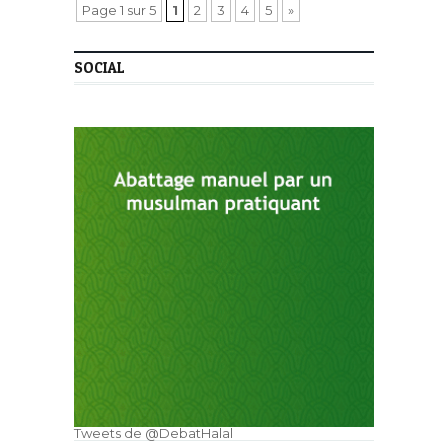
Page 1 sur 5
1
2
3
4
5
»
SOCIAL
Tweets de @DebatHalal