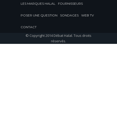
LES MARQUES HALAL
FOURNISSEURS
POSER UNE QUESTION
SONDAGES
WEB TV
CONTACT
© Copyright 2014 Débat Halal. Tous droits
réservés.