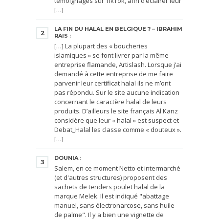
témoignages sur TikTok, afin d’éclairer leur
[…]
LA FIN DU HALAL EN BELGIQUE ? – IBRAHIM
2
RAIS
:
[…] La plupart des « boucheries
islamiques » se font livrer par la même
entreprise flamande, Artislash. Lorsque j’ai
demandé à cette entreprise de me faire
parvenir leur certificat halal ils ne m’ont
pas répondu. Sur le site aucune indication
concernant le caractère halal de leurs
produits. D’ailleurs le site français Al Kanz
considère que leur « halal » est suspect et
Debat_Halal les classe comme « douteux ».
[…]
DOUNIA
:
3
Salem, en ce moment Netto et intermarché
(et d'autres structures) proposent des
sachets de tenders poulet halal de la
marque Melek. Il est indiqué "abattage
manuel, sans électronarcose, sans huile
de palme". Il y a bien une vignette de