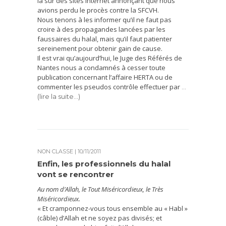
là sur des sites internet annonçant que nous
avions perdu le procès contre la SFCVH.
Nous tenons à les informer qu’il ne faut pas
croire à des propagandes lancées par les
faussaires du halal, mais qu’il faut patienter
sereinement pour obtenir gain de cause.
Il est vrai qu’aujourd’hui, le Juge des Référés de
Nantes nous a condamnés à cesser toute
publication concernant l’affaire HERTA ou de
commenter les pseudos contrôle effectuer par
…
(lire la suite…)
NON CLASSÉ
| 10/11/2011
Enfin, les professionnels du halal
vont se rencontrer
Au nom d’Allah, le Tout Miséricordieux, le Très
Miséricordieux.
« Et cramponnez-vous tous ensemble au « Habl »
(câble) d’Allah
et ne soyez pas divisés; et