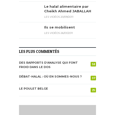
Le halal alimentaire par
Cheikh Ahmed JABALLAH
LES VIDÉOS
20/09/2011
Ils se mobilisent
LES VIDÉOS
26/01/2011
LES PLUS COMMENTÉS
DES RAPPORTS D’ANALYSE QUI FONT
58
FROID DANS LE DOS
DÉBAT-HALAL : OÙ EN SOMMES-NOUS ?
37
LE POULET BELGE
25