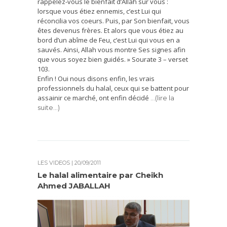
rappelez-vous le bienfait d’Allah sur vous :
lorsque vous étiez ennemis, c’est Lui qui
réconcilia vos coeurs. Puis, par Son bienfait, vous
êtes devenus frères. Et alors que vous étiez au
bord d’un abîme de Feu, c’est Lui qui vous en a
sauvés. Ainsi, Allah vous montre Ses signes afin
que vous soyez bien guidés. » Sourate 3 – verset
103.
Enfin ! Oui nous disons enfin, les vrais
professionnels du halal, ceux qui se battent pour
assainir ce marché, ont enfin décidé
…(lire la
suite…)
LES VIDÉOS
| 20/09/2011
Le halal alimentaire par Cheikh
Ahmed JABALLAH