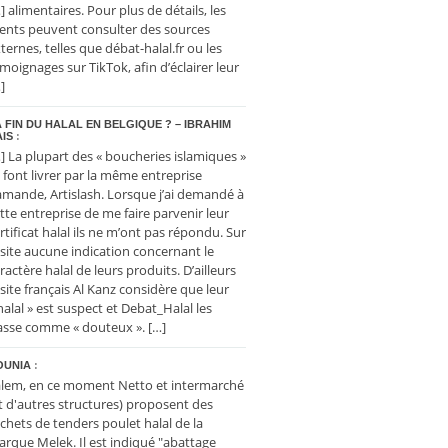
] alimentaires. Pour plus de détails, les
ients peuvent consulter des sources
ternes, telles que débat-halal.fr ou les
moignages sur TikTok, afin d’éclairer leur
]
 FIN DU HALAL EN BELGIQUE ? – IBRAHIM
IS
:
] La plupart des « boucheries islamiques »
 font livrer par la même entreprise
amande, Artislash. Lorsque j’ai demandé à
tte entreprise de me faire parvenir leur
rtificat halal ils ne m’ont pas répondu. Sur
 site aucune indication concernant le
ractère halal de leurs produits. D’ailleurs
 site français Al Kanz considère que leur
halal » est suspect et Debat_Halal les
asse comme « douteux ». […]
OUNIA
:
lem, en ce moment Netto et intermarché
t d'autres structures) proposent des
chets de tenders poulet halal de la
rque Melek. Il est indiqué "abattage