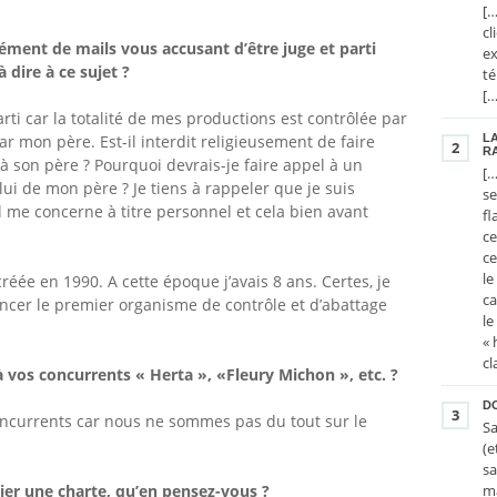
[…
cl
ent de mails vous accusant d’être juge et parti
ex
 dire à ce sujet ?
té
[…
arti car la totalité de mes productions est contrôlée par
LA
r mon père. Est-il interdit religieusement de faire
2
RA
 à son père ? Pourquoi devrais-je faire appel à un
[…
lui de mon père ? Je tiens à rappeler que je suis
se
 me concerne à titre personnel et cela bien avant
fl
ce
ce
le
créée en 1990. A cette époque j’avais 8 ans. Certes, je
ca
ancer le premier organisme de contrôle et d’abattage
le
« 
cl
 vos concurrents « Herta », «Fleury Michon », etc. ?
D
3
oncurrents car nous ne sommes pas du tout sur le
Sa
(e
sa
ma
ier une charte, qu’en pensez-vous
?