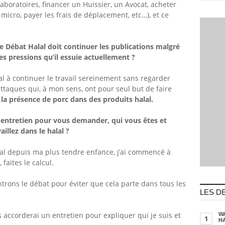
boratoires, financer un Huissier, un Avocat, acheter
icro, payer les frais de déplacement, etc…), et ce
e Débat Halal doit continuer les publications malgré
ses pressions qu’il essuie actuellement
?
lal à continuer le travail sereinement sans regarder
attaques qui, à mon sens, ont pour seul but de faire
:
la présence de porc dans des produits halal.
 entretien pour vous demander, qui vous êtes et
llez dans le halal ?
lal depuis ma plus tendre enfance, j’ai commencé à
 faites le calcul.
ntrons le débat pour éviter que cela parte dans tous les
LES D
us accorderai un entretien pour expliquer qui je suis et
W
1
HA