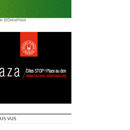
de @DebatHalal
LUS VUS