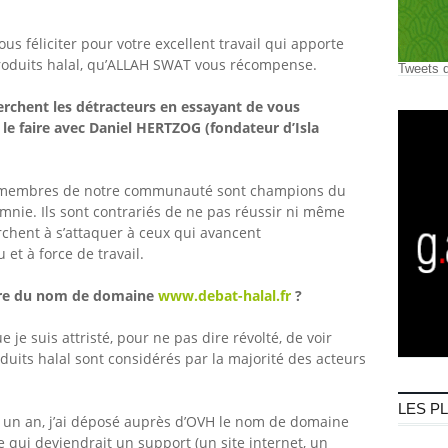
us féliciter pour votre excellent travail qui apporte
duits halal, qu’ALLAH SWAT vous récompense.
Tweets 
erchent les détracteurs en essayant de vous
le faire avec Daniel HERTZOG (fondateur d’Isla
s membres de notre communauté sont champions du
nie. Ils sont contrariés de ne pas réussir ni même
erchent à s’attaquer à ceux qui avancent
et à force de travail.
ire du nom de domaine
www.debat-halal.fr
?
 je suis attristé, pour ne pas dire révolté, de voir
its halal sont considérés par la majorité des acteurs
LES P
que un an, j’ai déposé auprès d’OVH le nom de domaine
le qui deviendrait un support (un site internet, un