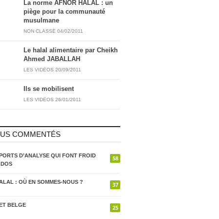
La norme AFNOR HALAL : un
piège pour la communauté
musulmane
NON CLASSÉ
04/02/2011
Le halal alimentaire par Cheikh
Ahmed JABALLAH
LES VIDÉOS
20/09/2011
Ils se mobilisent
LES VIDÉOS
26/01/2011
LUS COMMENTÉS
PORTS D’ANALYSE QUI FONT FROID
58
 DOS
ALAL : OÙ EN SOMMES-NOUS ?
37
ET BELGE
25