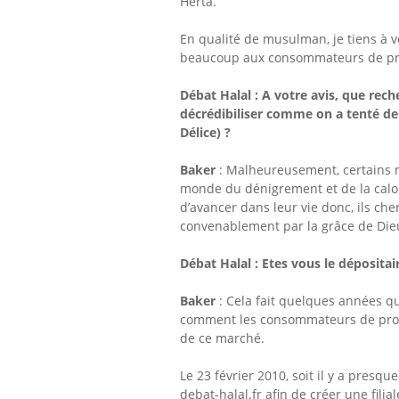
Herta.
En qualité de musulman, je tiens à vo
beaucoup aux consommateurs de pro
Débat Halal : A votre avis, q
ue rech
décrédibiliser comme on a tenté de 
Délice)
?
Baker
: Malheureusement, certain
monde du dénigrement et de la calom
d’avancer dans leur vie donc, ils ch
convenablement par la grâce de Dieu 
Débat Halal : Etes
vous le déposita
Baker
: Cela fait quelques années que
comment les consommateurs de produ
de ce marché.
Le 23 février 2010, soit il y a pres
debat-halal.fr afin de créer une filia