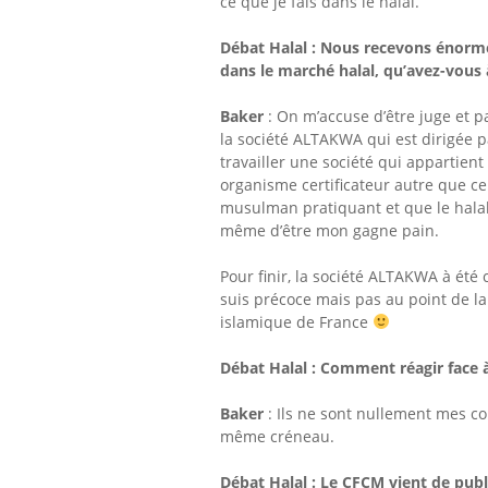
ce que je fais dans le halal.
Débat Halal :
Nous recevons énormém
dans le marché halal, qu’avez-vous à
Baker
: On m’accuse d’être juge et p
la société ALTAKWA qui est dirigée pa
travailler une société qui appartient
organisme certificateur autre que ce
musulman pratiquant et que le halal
même d’être mon gagne pain.
Pour finir, la société ALTAKWA à été 
suis précoce mais pas au point de l
islamique de France
Débat Halal : Comment réagir face à
Baker
: Ils ne sont nullement mes c
même créneau.
Débat Halal :
Le CFCM vient de publ