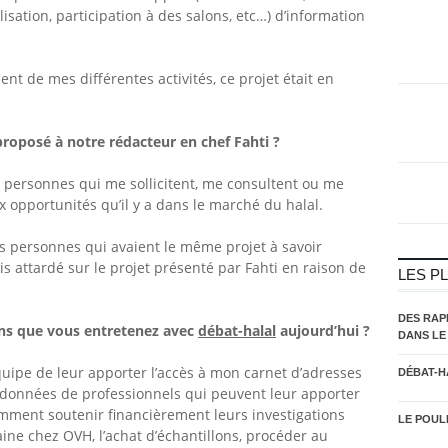
sation, participation à des salons, etc…) d’information
nt de mes différentes activités, ce projet était en
proposé à notre rédacteur en chef Fahti
?
 personnes qui me sollicitent, me consultent ou me
opportunités qu’il y a dans le marché du halal.
tes personnes qui avaient le même projet à savoir
s attardé sur le projet présenté par Fahti en raison de
LES P
DES RAP
ons que
vous entretenez avec
débat-halal
aujourd’hui
?
DANS LE
 équipe de leur apporter l’accès à mon carnet d’adresses
DÉBAT-H
ordonnées de professionnels qui peuvent leur apporter
mment soutenir financièrement leurs investigations
LE POUL
ne chez OVH, l’achat d’échantillons, procéder au