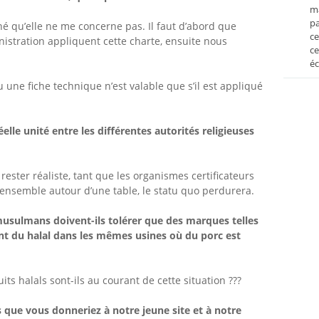
ma
pa
né qu’elle ne me concerne pas. Il faut d’abord que
ce
istration appliquent cette charte, ensuite nous
ce
éc
 une fiche technique n’est valable que s’il est appliqué
elle unité entre les différentes autorités religieuses
ut rester réaliste, tant que les organismes certificateurs
 ensemble autour d’une table, le statu quo perdurera.
sulmans doivent-ils tolérer que des marques telles
ent du halal dans les mêmes usines où du porc est
s halals sont-ils au courant de cette situation ???
s que vous donneriez à notre jeune site et à notre