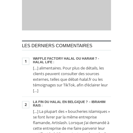
LES DERNIERS COMMENTAIRES
WAFFLE FACTORY HALAL OU HARAM ? -
1
HALAL LIFE
:
[…] alimentaires. Pour plus de détails, les
clients peuvent consulter des sources
externes, telles que débat-halal.fr ou les
témoignages sur TikTok, afin d’éclairer leur
[…]
LA FIN DU HALAL EN BELGIQUE ? – IBRAHIM
2
RAIS
:
[…] La plupart des « boucheries islamiques »
se font livrer par la même entreprise
flamande, Artislash. Lorsque j’ai demandé à
cette entreprise de me faire parvenir leur