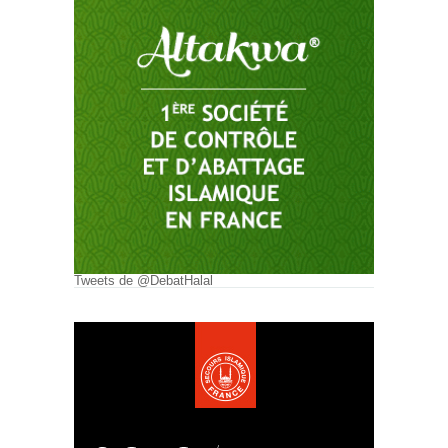
Tweets de @DebatHalal